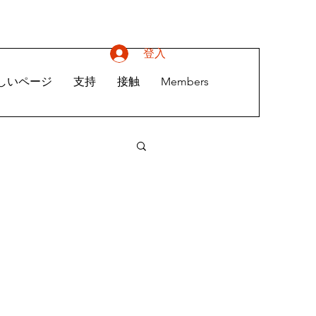
登入
しいページ
支持
接触
Members