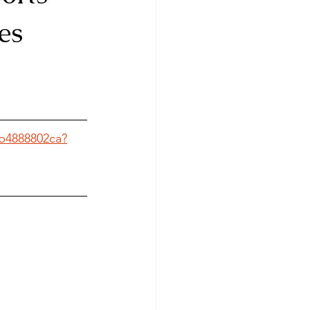
es
3b4888802ca?