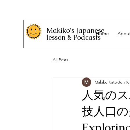
Makiko's Japanese
Home
Abou
lesson & Podcasts
All Posts
Makiko Kato
Jun 9,
人気のス
技人口の
Exploring