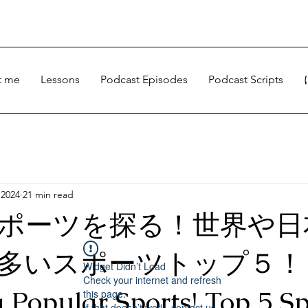
t me
Lessons
Podcast Episodes
Podcast Scripts
 2024
21 min read
ポーツを探る！世界や日
多いスポーツトップ５！
Widget Didn’t Load
Check your internet and refresh
 Popular Sports! Top 5 Sp
this page.
If that doesn’t work, contact us.