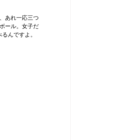
、あれ一応三つ
ボール。女子だ
べるんですよ。