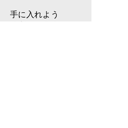
手に入れよう
社交
©2023友人による夕食。
Wix.com
で誇らしげに作成