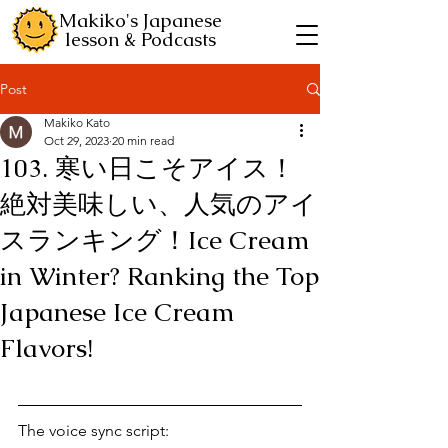
Makiko's Japanese
lesson & Podcasts
Post
Makiko Kato
Oct 29, 2023
20 min read
103. 寒い日こそアイス！
絶対美味しい、人気のアイ
スランキング！Ice Cream
in Winter? Ranking the Top
Japanese Ice Cream
Flavors!
The voice sync script: 