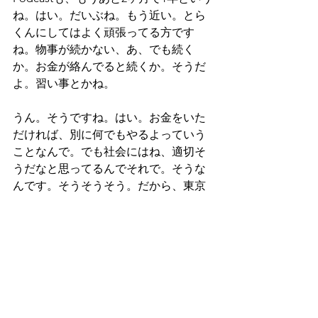
ね。はい。だいぶね。もう近い。とら
くんにしてはよく頑張ってる方です
ね。物事が続かない、あ、でも続く
か。お金が絡んでると続くか。そうだ
よ。習い事とかね。
うん。そうですね。はい。お金をいた
だければ、別に何でもやるよっていう
ことなんで。でも社会にはね、適切そ
うだなと思ってるんでそれで。そうな
んです。そうそうそう。だから、東京
に行ったときも友達にドン引きされ
て、何か。えっ？て。親と、東京なん
か来るって言ってたね、あの美容師
の、美容師の友達。はい、あのね、す
ごいところにいる、すごいところで働
いてるので。ね、そうそうNHKの美容
師さんやってるんですけど。はい。