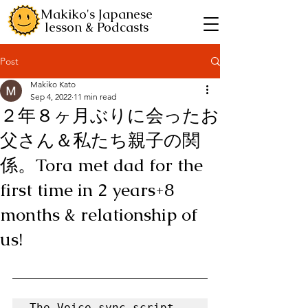
Makiko's Japanese
lesson & Podcasts
Post
Makiko Kato
Sep 4, 2022
11 min read
２年８ヶ月ぶりに会ったお
父さん＆私たち親子の関
係。Tora met dad for the
first time in 2 years+8
months & relationship of
us!
The Voice-sync script 