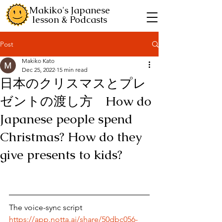
Makiko's Japanese
lesson & Podcasts
Post
Makiko Kato
Dec 25, 2022
15 min read
日本のクリスマスとプレ
ゼントの渡し方 How do
Japanese people spend
Christmas? How do they
give presents to kids?
The voice-sync script
https://app.notta.ai/share/50dbc056-