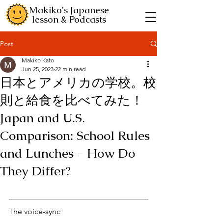
Makiko's Japanese
lesson & Podcasts
Post
Makiko Kato
Jun 25, 2023
22 min read
日本とアメリカの学校。校
則と給食を比べてみた！
Japan and U.S.
Comparison: School Rules
and Lunches - How Do
They Differ?
The voice-sync 