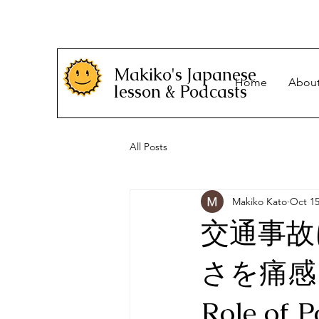
Makiko's Japanese
Home
Abou
lesson & Podcasts
All Posts
Makiko Kato
Oct 15
交通事故
さを痛感。I 
Role of P