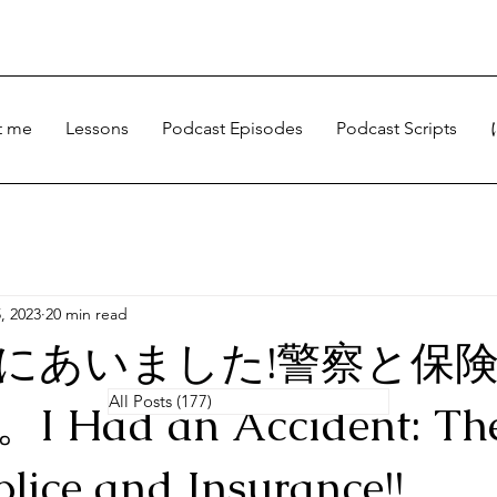
t me
Lessons
Podcast Episodes
Podcast Scripts
, 2023
20 min read
にあいました!警察と保
All Posts
(177)
177 posts
Had an Accident: The 
olice and Insurance!!