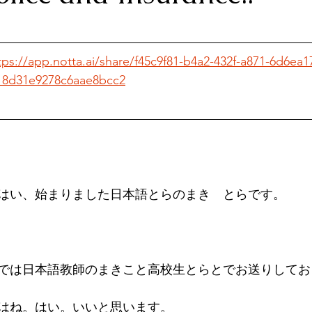
tps://app.notta.ai/share/f45c9f81-b4a2-432f-a871-6d6ea
18d31e9278c6aae8bcc2
はい、始まりました日本語とらのまき　とらです。
では日本語教師のまきこと高校生とらとでお送りしてお
はね。はい。いいと思います。