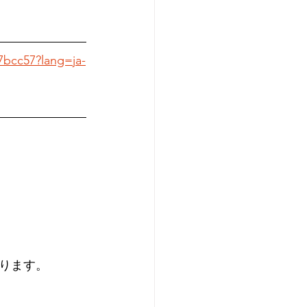
17bcc57?lang=ja-
ります。